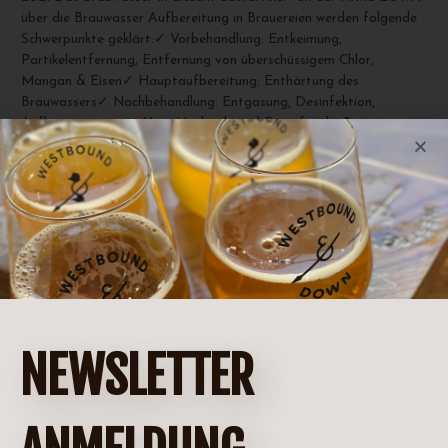
über die Brauwasser Aufbereitung in Brauereien werden folgende
Schwerpunkte geklärt:✓ Vorbehandlung: Entkeimung,
Partikelentfernung, Entfernung von überschüssigem Chlor,
Mangan & Eisen✓ Hauptaufbereitung: Enthärtung des
Brauwassers✓ Nachbehandlung: Entgasung, Desinfektion,
Aufhärtung u.v.m✓ Vor-, Nachteile und Fazit für die Brauwasser …
Weiterlesen »
Das
Brauwasser:
Anforderungen
&
Wasserhärte
NEWSLETTER